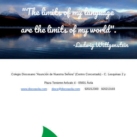
"The limits of my language
are the limits of my world".
-Ludwig Wittgenstein
Colegio Diocesano “Asunción de Nuestra Señora” (Centro Concertado) - C. Lesquinas 2 y
Plaza Teniente Arévalo 4 - 05001 Ávila
www.dioceavila.com
dioce@dioceavila.com
920212300 920213193